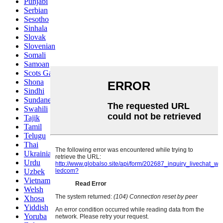
Punjabi
Serbian
Sesotho
Sinhala
Slovak
Slovenian
Somali
Samoan
Scots Gaelic
Shona
Sindhi
Sundanese
Swahili
Tajik
Tamil
Telugu
Thai
Ukrainian
Urdu
Uzbek
Vietnamese
Welsh
Xhosa
Yiddish
Yoruba