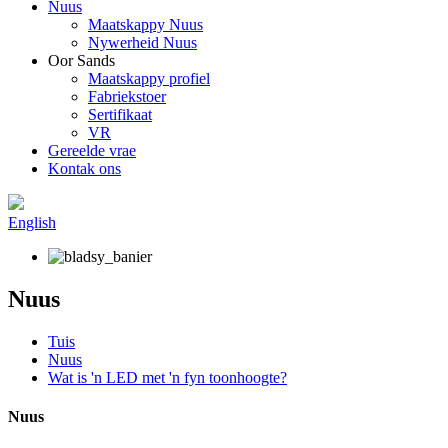
Nuus
Maatskappy Nuus
Nywerheid Nuus
Oor Sands
Maatskappy profiel
Fabriekstoer
Sertifikaat
VR
Gereelde vrae
Kontak ons
English
Nuus
Tuis
Nuus
Wat is 'n LED met 'n fyn toonhoogte?
Nuus