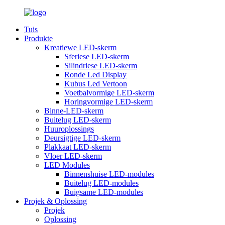
Tuis
Produkte
Kreatiewe LED-skerm
Sferiese LED-skerm
Silindriese LED-skerm
Ronde Led Display
Kubus Led Vertoon
Voetbalvormige LED-skerm
Horingvormige LED-skerm
Binne-LED-skerm
Buitelug LED-skerm
Huuroplossings
Deursigtige LED-skerm
Plakkaat LED-skerm
Vloer LED-skerm
LED Modules
Binnenshuise LED-modules
Buitelug LED-modules
Buigsame LED-modules
Projek & Oplossing
Projek
Oplossing