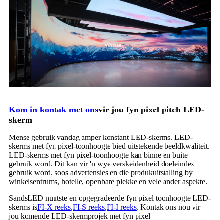
Kom in kontak met ons
vir jou fyn pixel pitch LED-
skerm
Mense gebruik vandag amper konstant LED-skerms. LED-
skerms met fyn pixel-toonhoogte bied uitstekende beeldkwaliteit.
LED-skerms met fyn pixel-toonhoogte kan binne en buite
gebruik word. Dit kan vir 'n wye verskeidenheid doeleindes
gebruik word. soos advertensies en die produkuitstalling by
winkelsentrums, hotelle, openbare plekke en vele ander aspekte.
SandsLED nuutste en opgegradeerde fyn pixel toonhoogte LED-
skerms is
FI-X reeks
,
FI-S reeks
,
FI-I reeks
. Kontak ons ​​nou vir
jou komende LED-skermprojek met fyn pixel