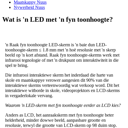
Maatskappy Nuus
Nywerheid Nuus
Wat is 'n LED met 'n fyn toonhoogte?
'n Raak fyn toonhoogte LED-skerm is 'n baie dun LED-
toonhoogte-skerm ≤ 1.8 mm met 'n hoë resolusie met 'n skerp
beeld op 'n kort afstand. Raak fyn toonhoogte-skerms werk met
infrarooi tegnologie of met 'n drukpunt om interaktiwiteit in die
spel te bring.
Die infrarooi interaktiewe skerm het inderdaad die harte van
skole en maatskappye verower aangesien dit 90% van die
interaktiewe skerms verteenwoordig wat verkoop word. Dit het
interaktiewe witborde in skole, videoprojektors en LCD-skerms
in vergaderlokale vervang.
Waarom 'n LED-skerm met fyn toonhoogte eerder as LCD kies?
Anders as LCD, het aanraakskerm met fyn toonhoogte beter
helderheid, minder dowwe beeld, aanpasbare grootte en
resolusie, terwyl die grootte van LCD-skerm op 98 duim stop.