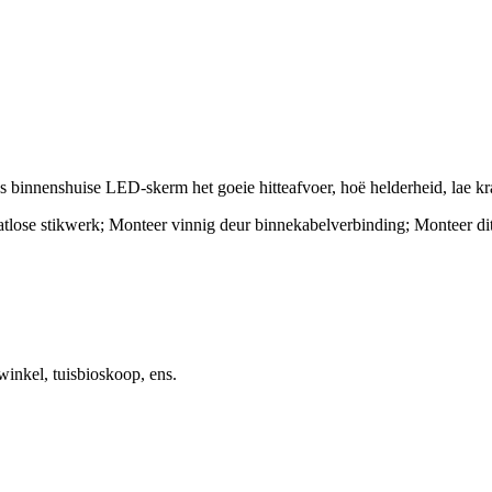
nnenshuise LED-skerm het goeie hitteafvoer, hoë helderheid, lae krag
tlose stikwerk; Monteer vinnig deur binnekabelverbinding; Monteer di
inkel, tuisbioskoop, ens.