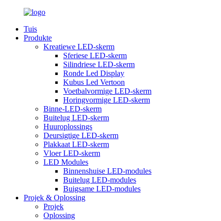
Tuis
Produkte
Kreatiewe LED-skerm
Sferiese LED-skerm
Silindriese LED-skerm
Ronde Led Display
Kubus Led Vertoon
Voetbalvormige LED-skerm
Horingvormige LED-skerm
Binne-LED-skerm
Buitelug LED-skerm
Huuroplossings
Deursigtige LED-skerm
Plakkaat LED-skerm
Vloer LED-skerm
LED Modules
Binnenshuise LED-modules
Buitelug LED-modules
Buigsame LED-modules
Projek & Oplossing
Projek
Oplossing