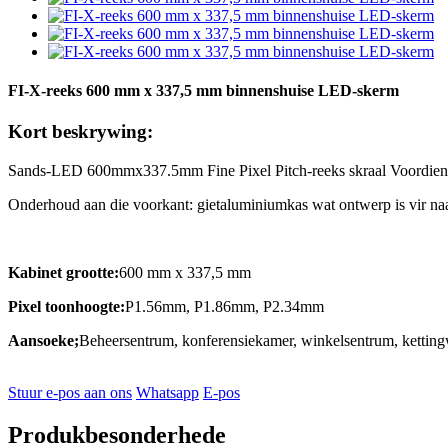
FI-X-reeks 600 mm x 337,5 mm binnenshuise LED-skerm
Kort beskrywing:
Sands-LED 600mmx337.5mm Fine Pixel Pitch-reeks skraal Voordiens bi
Onderhoud aan die voorkant: gietaluminiumkas wat ontwerp is vir naa
Kabinet grootte:
600 mm x 337,5 mm
Pixel toonhoogte:
P1.56mm, P1.86mm, P2.34mm
Aansoeke;
Beheersentrum, konferensiekamer, winkelsentrum, kettingw
Stuur e-pos aan ons
Whatsapp
E-pos
Produkbesonderhede