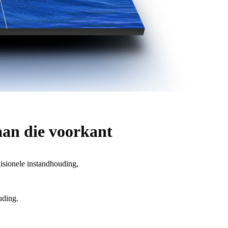
aan die voorkant
disionele instandhouding,
uding.