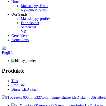
Nuus
Maatskappy Nuus
Nywerheid Nuus
Oor Sands
Maatskappy profiel
Fabriekstoer
Sertifikaat
VR
Gereelde vrae
Kontak ons
English
Produkte
Tuis
Produkte
Binne-LED-skerm