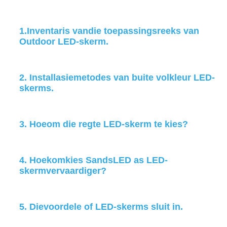
1.
Inventaris van
die toepassingsreeks van
Outdoor LED-skerm.
2. Installasie
metodes van buite volkleur LED-
skerms.
3. Hoe
om die regte LED-skerm te kies?
4. Hoekom
kies SandsLED as LED-
skermvervaardiger?
5. Die
voordele o
f LED-skerms sluit in.