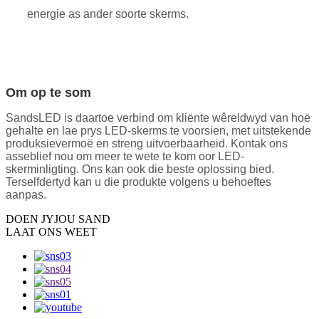
energie as ander soorte skerms.
Om op te som
SandsLED is daartoe verbind om kliënte wêreldwyd van hoë
gehalte en lae prys LED-skerms te voorsien, met uitstekende
produksievermoë en streng uitvoerbaarheid. Kontak ons ​​
asseblief nou om meer te wete te kom oor LED-
skerminligting. Ons kan ook die beste oplossing bied.
Terselfdertyd kan u die produkte volgens u behoeftes
aanpas.
DOEN JY
JOU SAND
LAAT ONS WEET