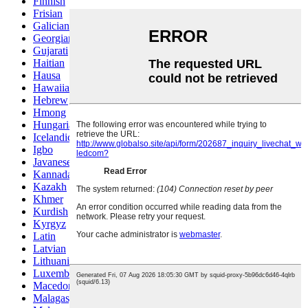
Finnish
Frisian
Galician
Georgian
Gujarati
Haitian
Hausa
Hawaiian
Hebrew
Hmong
Hungarian
Icelandic
Igbo
Javanese
Kannada
Kazakh
Khmer
Kurdish
Kyrgyz
Latin
Latvian
Lithuanian
Luxembou..
Macedonian
Malagasy