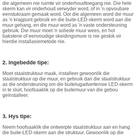
die algemeen nie ruimte vir onderhoudtoegang nie. Die hele
skerm kan vir onderhoud verwyder word, of in 'n opvoubare
eenstukraam gemaak word. Oor die algemeen word die muur
as 'n kragpunt gebruik en die buite-LED-skerm word aan die
muur gehang, en die muur word as 'n vaste ondersteuning
gebruik. Die muur moet 'n soliede muur wees, en hol
bakstene of eenvoudige skeidingsmure is nie geskik vir
hierdie installasiemetode nie.
2. Ingebedde tipe:
Moet staalstruktuur maak, installeer gewoonlik die
staalstruktuur op die muur, en gebruik dan die staalstruktuur
as die ondersteuning om die buitelugadvertensie LED-skerm
in te sluit, hoofsaaklik op die buitemuur van die gebou
geïnstalleer.
3.
Hys tipe:
Neem hoofsaaklik die ontwerpte staalstruktuur aan en hang
die buite-LED-skerm aan die struktuur. Gewoonlik op die