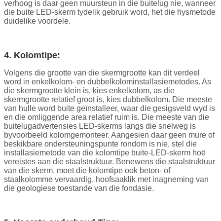
verhoog is daar geen muursteun in die buitelug nie, wanneer
die buite LED-skerm tydelik gebruik word, het die hysmetode
duidelike voordele.
4. Kolomtipe:
Volgens die grootte van die skermgrootte kan dit verdeel
word in enkelkolom- en dubbelkolominstallasiemetodes. As
die skermgrootte klein is, kies enkelkolom, as die
skermgrootte relatief groot is, kies dubbelkolom. Die meeste
van hulle word buite geïnstalleer, waar die gesigsveld wyd is
en die omliggende area relatief ruim is. Die meeste van die
buitelugadvertensies LED-skerms langs die snelweg is
byvoorbeeld kolomgemonteer. Aangesien daar geen mure of
beskikbare ondersteuningspunte rondom is nie, stel die
installasiemetode van die kolomtipe buite-LED-skerm hoë
vereistes aan die staalstruktuur. Benewens die staalstruktuur
van die skerm, moet die kolomtipe ook beton- of
staalkolomme vervaardig, hoofsaaklik met inagneming van
die geologiese toestande van die fondasie.