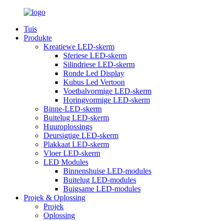
Tuis
Produkte
Kreatiewe LED-skerm
Sferiese LED-skerm
Silindriese LED-skerm
Ronde Led Display
Kubus Led Vertoon
Voetbalvormige LED-skerm
Horingvormige LED-skerm
Binne-LED-skerm
Buitelug LED-skerm
Huuroplossings
Deursigtige LED-skerm
Plakkaat LED-skerm
Vloer LED-skerm
LED Modules
Binnenshuise LED-modules
Buitelug LED-modules
Buigsame LED-modules
Projek & Oplossing
Projek
Oplossing