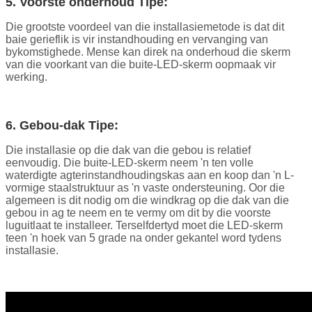
5. Voorste onderhoud Tipe:
Die grootste voordeel van die installasiemetode is dat dit
baie gerieflik is vir instandhouding en vervanging van
bykomstighede. Mense kan direk na onderhoud die skerm
van die voorkant van die buite-LED-skerm oopmaak vir
werking.
6. Gebou-dak Tipe:
Die installasie op die dak van die gebou is relatief
eenvoudig. Die buite-LED-skerm neem 'n ten volle
waterdigte agterinstandhoudingskas aan en koop dan 'n L-
vormige staalstruktuur as 'n vaste ondersteuning. Oor die
algemeen is dit nodig om die windkrag op die dak van die
gebou in ag te neem en te vermy om dit by die voorste
luguitlaat te installeer. Terselfdertyd moet die LED-skerm
teen 'n hoek van 5 grade na onder gekantel word tydens
installasie.