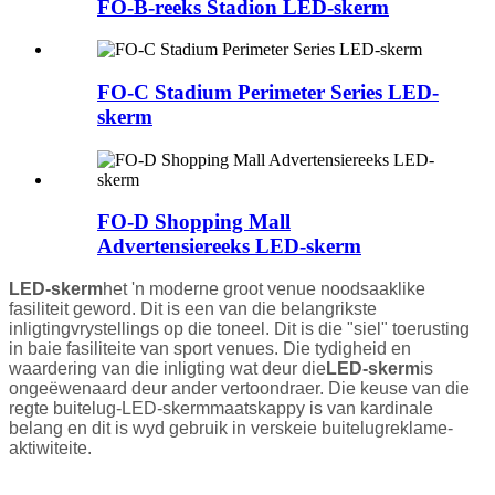
FO-B-reeks Stadion LED-skerm
FO-C Stadium Perimeter Series LED-
skerm
FO-D Shopping Mall
Advertensiereeks LED-skerm
LED-skerm
het 'n moderne groot venue noodsaaklike
fasiliteit geword. Dit is een van die belangrikste
inligtingvrystellings op die toneel. Dit is die "siel" toerusting
in baie fasiliteite van sport venues. Die tydigheid en
waardering van die inligting wat deur die
LED-skerm
is
ongeëwenaard deur ander vertoondraer. Die keuse van die
regte buitelug-LED-skermmaatskappy is van kardinale
belang en dit is wyd gebruik in verskeie buitelugreklame-
aktiwiteite.