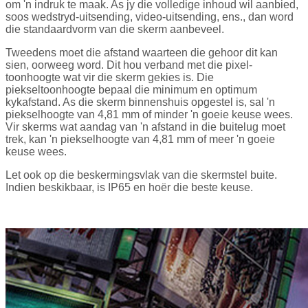
om 'n indruk te maak. As jy die volledige inhoud wil aanbied,
soos wedstryd-uitsending, video-uitsending, ens., dan word
die standaardvorm van die skerm aanbeveel.
Tweedens moet die afstand waarteen die gehoor dit kan
sien, oorweeg word. Dit hou verband met die pixel-
toonhoogte wat vir die skerm gekies is. Die
piekseltoonhoogte bepaal die minimum en optimum
kykafstand. As die skerm binnenshuis opgestel is, sal 'n
piekselhoogte van 4,81 mm of minder 'n goeie keuse wees.
Vir skerms wat aandag van 'n afstand in die buitelug moet
trek, kan 'n piekselhoogte van 4,81 mm of meer 'n goeie
keuse wees.
Let ook op die beskermingsvlak van die skermstel buite.
Indien beskikbaar, is IP65 en hoër die beste keuse.