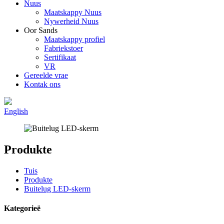
Nuus
Maatskappy Nuus
Nywerheid Nuus
Oor Sands
Maatskappy profiel
Fabriekstoer
Sertifikaat
VR
Gereelde vrae
Kontak ons
English
Produkte
Tuis
Produkte
Buitelug LED-skerm
Kategorieë