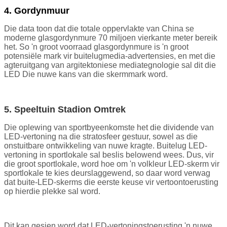
4. Gordynmuur
Die data toon dat die totale oppervlakte van China se
moderne glasgordynmure 70 miljoen vierkante meter bereik
het. So 'n groot voorraad glasgordynmure is 'n groot
potensiële mark vir buitelugmedia-advertensies, en met die
agteruitgang van argitektoniese mediategnologie sal dit die
LED Die nuwe kans van die skermmark word.
5. Speeltuin Stadion Omtrek
Die oplewing van sportbyeenkomste het die dividende van
LED-vertoning na die stratosfeer gestuur, sowel as die
onstuitbare ontwikkeling van nuwe kragte. Buitelug LED-
vertoning in sportlokale sal beslis belowend wees. Dus, vir
die groot sportlokale, word hoe om 'n volkleur LED-skerm vir
sportlokale te kies deurslaggewend, so daar word verwag
dat buite-LED-skerms die eerste keuse vir vertoontoerusting
op hierdie plekke sal word.
Dit kan gesien word dat LED-vertoningstoerusting 'n nuwe