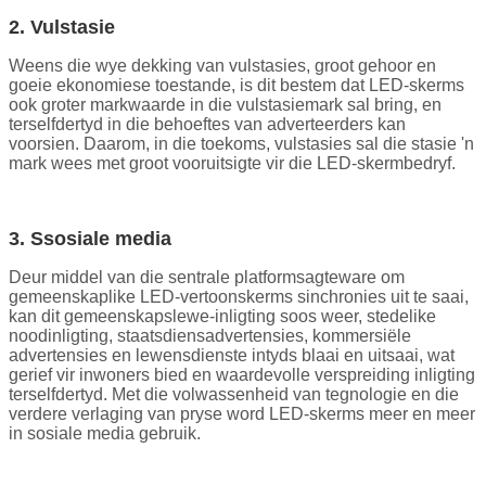
2. Vulstasie
Weens die wye dekking van vulstasies, groot gehoor en
goeie ekonomiese toestande, is dit bestem dat LED-skerms
ook groter markwaarde in die vulstasiemark sal bring, en
terselfdertyd in die behoeftes van adverteerders kan
voorsien. Daarom, in die toekoms, vulstasies sal die stasie 'n
mark wees met groot vooruitsigte vir die LED-skermbedryf.
3. S
sosiale media
Deur middel van die sentrale platformsagteware om
gemeenskaplike LED-vertoonskerms sinchronies uit te saai,
kan dit gemeenskapslewe-inligting soos weer, stedelike
noodinligting, staatsdiensadvertensies, kommersiële
advertensies en lewensdienste intyds blaai en uitsaai, wat
gerief vir inwoners bied en waardevolle verspreiding inligting
terselfdertyd. Met die volwassenheid van tegnologie en die
verdere verlaging van pryse word LED-skerms meer en meer
in sosiale media gebruik.