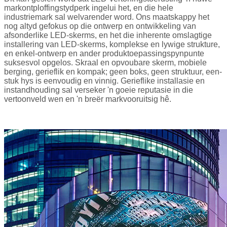
markontploffingstydperk ingelui het, en die hele
industriemark sal welvarender word. Ons maatskappy het
nog altyd gefokus op die ontwerp en ontwikkeling van
afsonderlike LED-skerms, en het die inherente omslagtige
installering van LED-skerms, komplekse en lywige strukture,
en enkel-ontwerp en ander produktoepassingspynpunte
suksesvol opgelos. Skraal en opvoubare skerm, mobiele
berging, gerieflik en kompak; geen boks, geen struktuur, een-
stuk hys is eenvoudig en vinnig. Gerieflike installasie en
instandhouding sal verseker 'n goeie reputasie in die
vertoonveld wen en 'n breër markvooruitsig hê.