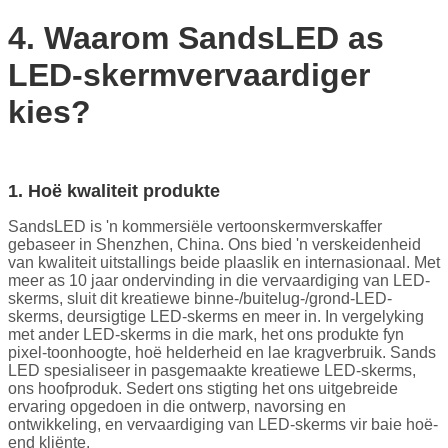
4. Waarom SandsLED as
LED-skermvervaardiger
kies?
1. Hoë kwaliteit produkte
SandsLED is 'n kommersiële vertoonskermverskaffer
gebaseer in Shenzhen, China. Ons bied 'n verskeidenheid
van kwaliteit uitstallings beide plaaslik en internasionaal. Met
meer as 10 jaar ondervinding in die vervaardiging van LED-
skerms, sluit dit kreatiewe binne-/buitelug-/grond-LED-
skerms, deursigtige LED-skerms en meer in. In vergelyking
met ander LED-skerms in die mark, het ons produkte fyn
pixel-toonhoogte, hoë helderheid en lae kragverbruik. Sands
LED spesialiseer in pasgemaakte kreatiewe LED-skerms,
ons hoofproduk. Sedert ons stigting het ons uitgebreide
ervaring opgedoen in die ontwerp, navorsing en
ontwikkeling, en vervaardiging van LED-skerms vir baie hoë-
end kliënte.