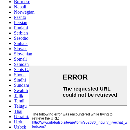
Burmese
Nepali
Norwegian
Pashto
Persian
Punjabi
Serbian
Sesotho
Sinhala
Slovak
Slovenian
Somali
Samoan
Scots Gaelic
Shona
Sindhi
Sundanese
Swahili
Tajik
Tamil
Telugu
Thai
Ukrainian
Urdu
Uzbek