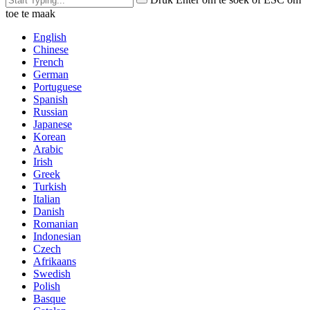
toe te maak
English
Chinese
French
German
Portuguese
Spanish
Russian
Japanese
Korean
Arabic
Irish
Greek
Turkish
Italian
Danish
Romanian
Indonesian
Czech
Afrikaans
Swedish
Polish
Basque