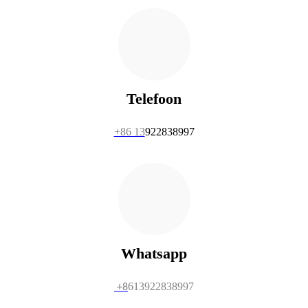
Telefoon
+86 13
922838997
Whatsapp
613922838997
+8