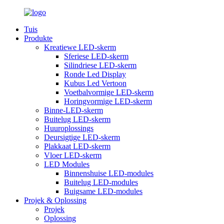
Tuis
Produkte
Kreatiewe LED-skerm
Sferiese LED-skerm
Silindriese LED-skerm
Ronde Led Display
Kubus Led Vertoon
Voetbalvormige LED-skerm
Horingvormige LED-skerm
Binne-LED-skerm
Buitelug LED-skerm
Huuroplossings
Deursigtige LED-skerm
Plakkaat LED-skerm
Vloer LED-skerm
LED Modules
Binnenshuise LED-modules
Buitelug LED-modules
Buigsame LED-modules
Projek & Oplossing
Projek
Oplossing