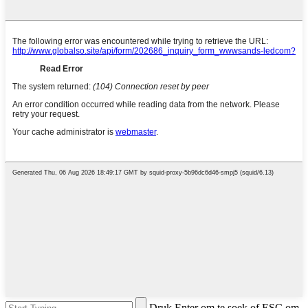
Druk Enter om te soek of ESC om