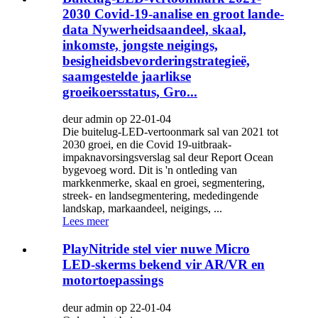
2030 Covid-19-analise en groot lande-
data Nywerheidsaandeel, skaal,
inkomste, jongste neigings,
besigheidsbevorderingstrategieë,
saamgestelde jaarlikse
groeikoersstatus, Gro...
deur admin op 22-01-04
Die buitelug-LED-vertoonmark sal van 2021 tot
2030 groei, en die Covid 19-uitbraak-
impaknavorsingsverslag sal deur Report Ocean
bygevoeg word. Dit is 'n ontleding van
markkenmerke, skaal en groei, segmentering,
streek- en landsegmentering, mededingende
landskap, markaandeel, neigings, ...
Lees meer
PlayNitride stel vier nuwe Micro
LED-skerms bekend vir AR/VR en
motortoepassings
deur admin op 22-01-04