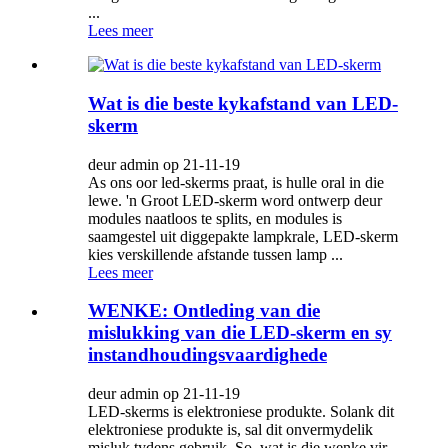
...
Lees meer
Wat is die beste kykafstand van LED-
skerm
deur admin op 21-11-19
As ons oor led-skerms praat, is hulle oral in die
lewe. 'n Groot LED-skerm word ontwerp deur
modules naatloos te splits, en modules is
saamgestel uit diggepakte lampkrale, LED-skerm
kies verskillende afstande tussen lamp ...
Lees meer
WENKE: Ontleding van die
mislukking van die LED-skerm en sy
instandhoudingsvaardighede
deur admin op 21-11-19
LED-skerms is elektroniese produkte. Solank dit
elektroniese produkte is, sal dit onvermydelik
misluk tydens gebruik. So, wat is die wenke vir