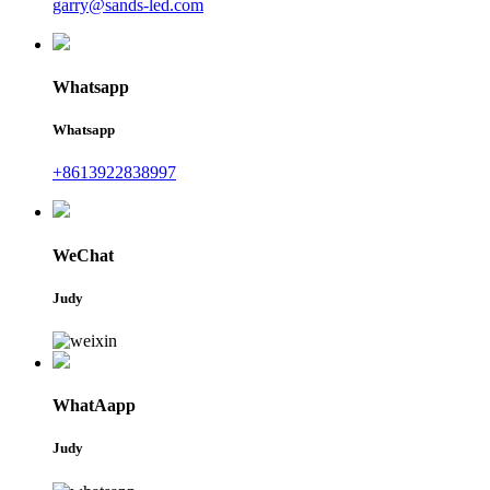
garry@sands-led.com
Whatsapp
Whatsapp
+8613922838997
WeChat
Judy
WhatAapp
Judy