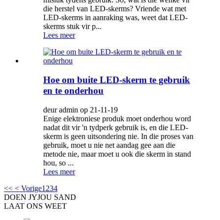
die herstel van LED-skerms? Vriende wat met
LED-skerms in aanraking was, weet dat LED-
skerms stuk vir p...
Lees meer
Hoe om buite LED-skerm te gebruik
en te onderhou
deur admin op 21-11-19
Enige elektroniese produk moet onderhou word
nadat dit vir 'n tydperk gebruik is, en die LED-
skerm is geen uitsondering nie. In die proses van
gebruik, moet u nie net aandag gee aan die
metode nie, maar moet u ook die skerm in stand
hou, so ...
Lees meer
<<
< Vorige
1
2
3
4
DOEN JY
JOU SAND
LAAT ONS WEET