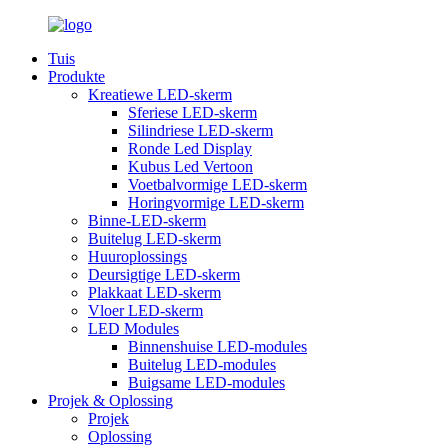
Tuis
Produkte
Kreatiewe LED-skerm
Sferiese LED-skerm
Silindriese LED-skerm
Ronde Led Display
Kubus Led Vertoon
Voetbalvormige LED-skerm
Horingvormige LED-skerm
Binne-LED-skerm
Buitelug LED-skerm
Huuroplossings
Deursigtige LED-skerm
Plakkaat LED-skerm
Vloer LED-skerm
LED Modules
Binnenshuise LED-modules
Buitelug LED-modules
Buigsame LED-modules
Projek & Oplossing
Projek
Oplossing