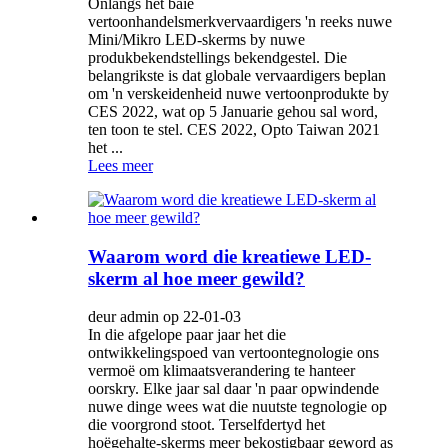
Onlangs het baie
vertoonhandelsmerkvervaardigers 'n reeks nuwe
Mini/Mikro LED-skerms by nuwe
produkbekendstellings bekendgestel. Die
belangrikste is dat globale vervaardigers beplan
om 'n verskeidenheid nuwe vertoonprodukte by
CES 2022, wat op 5 Januarie gehou sal word,
ten toon te stel. CES 2022, Opto Taiwan 2021
het ...
Lees meer
Waarom word die kreatiewe LED-
skerm al hoe meer gewild?
deur admin op 22-01-03
In die afgelope paar jaar het die
ontwikkelingspoed van vertoontegnologie ons
vermoë om klimaatsverandering te hanteer
oorskry. Elke jaar sal daar 'n paar opwindende
nuwe dinge wees wat die nuutste tegnologie op
die voorgrond stoot. Terselfdertyd het
hoëgehalte-skerms meer bekostigbaar geword as