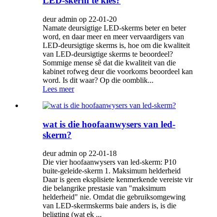
LED-skerm te kies?
deur admin op 22-01-20
Namate deursigtige LED-skerms beter en beter
word, en daar meer en meer vervaardigers van
LED-deursigtige skerms is, hoe om die kwaliteit
van LED-deursigtige skerms te beoordeel?
Sommige mense sê dat die kwaliteit van die
kabinet rofweg deur die voorkoms beoordeel kan
word. Is dit waar? Op die oomblik...
Lees meer
wat is die hoofaanwysers van led-
skerm?
deur admin op 22-01-18
Die vier hoofaanwysers van led-skerm: P10
buite-geleide-skerm 1. Maksimum helderheid
Daar is geen eksplisiete kenmerkende vereiste vir
die belangrike prestasie van "maksimum
helderheid" nie. Omdat die gebruiksomgewing
van LED-skermskerms baie anders is, is die
beligting (wat ek ...